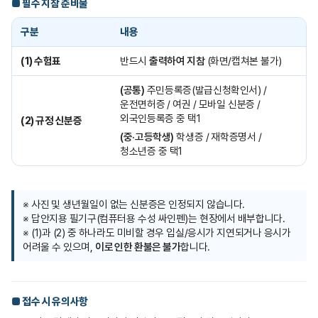
■ 필수 지참 준비물
구분
내용
(1) 수험표
반드시
출력하여 지참
(화면/캡쳐본 불가)
(공통)
주민등록증(발급신청확인서) /
운전면허증 / 여권 / 모바일 신분증 /
외국인등록증 중 택1
(2) 규정 신분증
(중·고등학생)
학생증 / 재학증명서 /
청소년증 중 택1
※ 사진 및 생년월일이 없는 신분증은 인정되지 않습니다.
※ 답안지용 필기구(컴퓨터용 수성 싸인펜)는 현장에서 배부합니다.
※ (1)과 (2) 중 하나라도 미비할 경우 입실/응시가 지연되거나 응시가
어려울 수 있으며,
이로 인한 환불은 불가
합니다.
■ 접수 시 유의사항