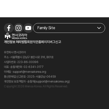
개인정보 처리방침
회원약관
홈페이지버그신고
유한회사 멘사코리아
주소
서울특별시 강남구 봉은사로 316, B01호
사업자번호
223-86-00096
대표
송필재
전화
02-6341-3177
이메일
support@mensakorea.org
통신판매업 신고번호
2025-서울강남-06459
개인정보 보호책임자
송필재(support@mensakorea.org)
Copyright 2026 Mensa Korea. All Rights Reserved.